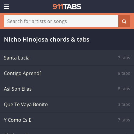
Nicho Hinojosa chords & tabs
Santa Lucia
7 tabs
Contigo Aprendí
8 tabs
Así Son Ellas
8 tabs
Que Te Vaya Bonito
3 tabs
Y Como Es El
7 tabs