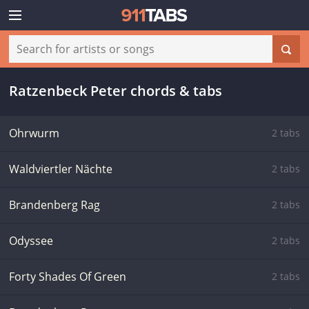
Ratzenbeck Peter chords & tabs
Ohrwurm
2 tabs
Waldviertler Nächte
2 tabs
Brandenberg Rag
2 tabs
Odyssee
2 tabs
Forty Shades Of Green
2 tabs