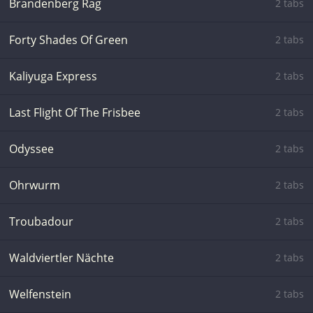
Brandenberg Rag
2 tabs
Forty Shades Of Green
2 tabs
Kaliyuga Express
2 tabs
Last Flight Of The Frisbee
2 tabs
Odyssee
2 tabs
Ohrwurm
2 tabs
Troubadour
2 tabs
Waldviertler Nächte
2 tabs
Welfenstein
2 tabs