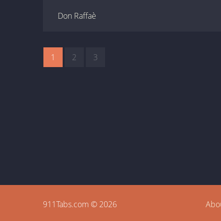
Don Raffaè
1
2
3
911Tabs.com © 2026
Abo