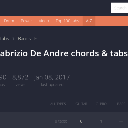
Drum
Power
Video
Top 100 tabs
A-Z
1
tabs
Bands - F
abrizio De Andre chords & tabs
90
8,872
jan 08, 2017
abs
views
last updated
ALL TYPES
GUITAR
G. PRO
BASS
8 tabs:
6
1
—