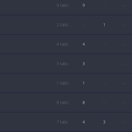
9 tabs:
9
—
—
2 tabs:
—
1
—
4 tabs:
4
—
—
3 tabs:
3
—
—
1 tabs:
1
—
—
8 tabs:
8
—
—
7 tabs:
4
3
—