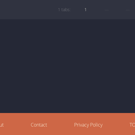
1 tabs:
1
—
—
ut
Contact
Privacy Policy
T