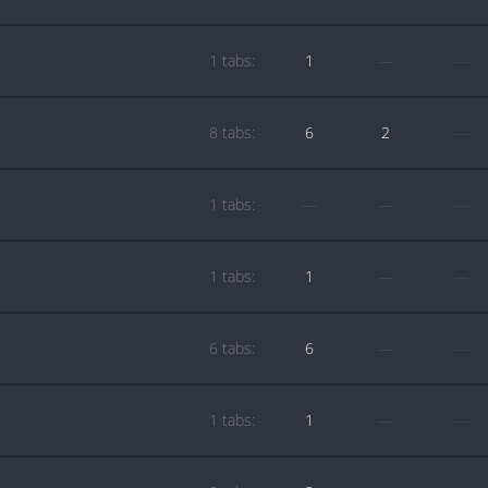
1 tabs:
1
—
—
8 tabs:
6
2
—
1 tabs:
—
—
—
1 tabs:
1
—
—
6 tabs:
6
—
—
1 tabs:
1
—
—