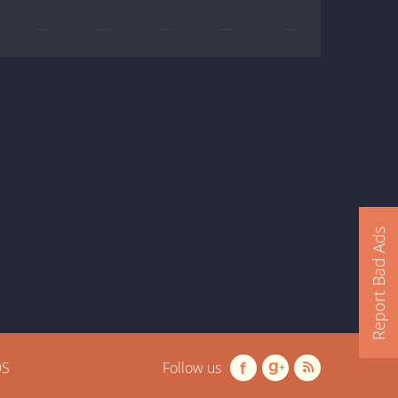
—
—
—
—
—
Report Bad Ads
OS
Follow us