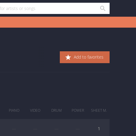
Add to favorites
PIANO
VIDEO
DRUM
POWER
SHEET M.
—
—
—
—
1