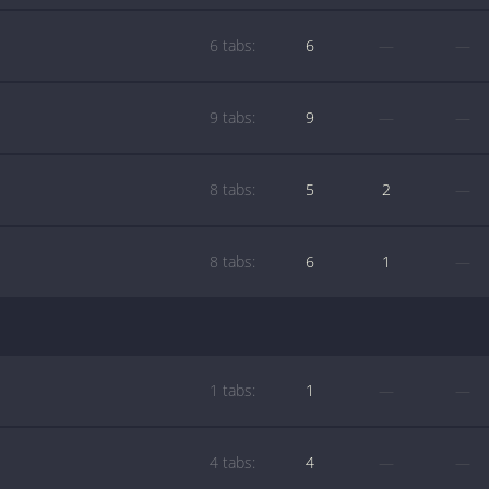
6 tabs:
6
—
—
9 tabs:
9
—
—
8 tabs:
5
2
—
8 tabs:
6
1
—
1 tabs:
1
—
—
4 tabs:
4
—
—