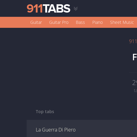
Guitar
Guitar Pro
Bass
Piano
Sheet Music
91
F
2
t
Top tabs
La Guerra Di Piero