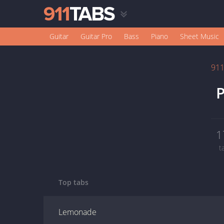
Guitar
Guitar Pro
Bass
Piano
Sheet Music
91
P
1
t
Top tabs
Lemonade