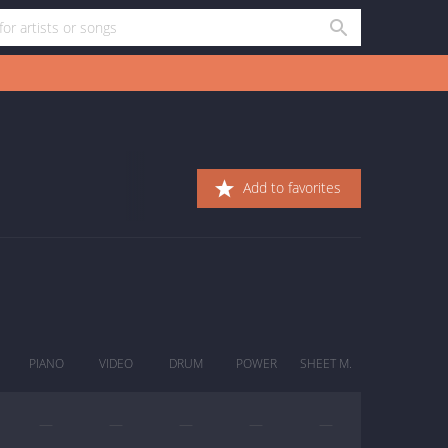
Add to favorites
PIANO
VIDEO
DRUM
POWER
SHEET M.
—
—
—
—
—