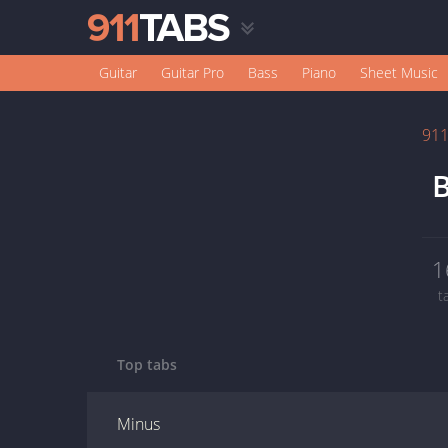
Guitar
Guitar Pro
Bass
Piano
Sheet Music
91
B
1
t
Top tabs
Minus