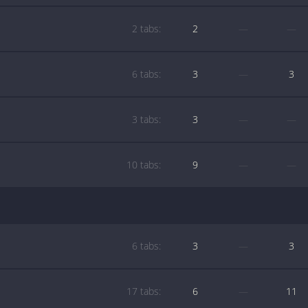
2 tabs:
2
—
—
6 tabs:
3
—
3
3 tabs:
3
—
—
10 tabs:
9
—
—
6 tabs:
3
—
3
17 tabs:
6
—
11