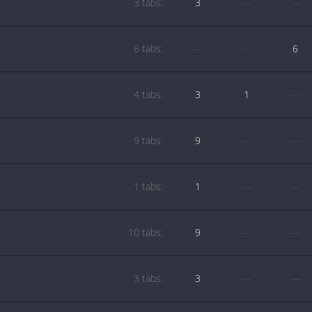
3 tabs:
3
—
—
6 tabs:
—
—
6
4 tabs:
3
1
—
9 tabs:
9
—
—
1 tabs:
1
—
—
10 tabs:
9
—
—
3 tabs:
3
—
—