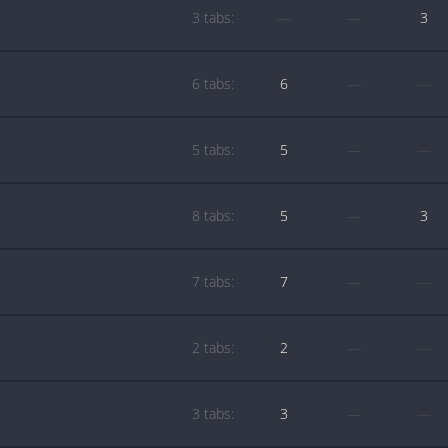
3 tabs:
—
—
3
6 tabs:
6
—
—
5 tabs:
5
—
—
8 tabs:
5
—
3
7 tabs:
7
—
—
2 tabs:
2
—
—
3 tabs:
3
—
—