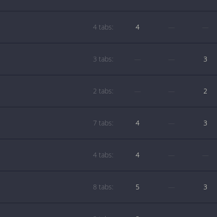
4 tabs:
4
—
—
3 tabs:
—
—
3
2 tabs:
—
—
2
7 tabs:
4
—
3
4 tabs:
4
—
—
8 tabs:
5
—
3