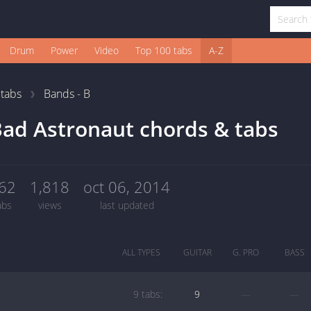
Drum
Power
Video
Top 100 tabs
A-Z
1
tabs
Bands - B
ad Astronaut chords & tabs
62
1,818
oct 06, 2014
abs
views
last updated
ALL TYPES
GUITAR
G. PRO
BASS
9 tabs:
9
—
—