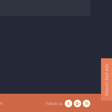
—
—
—
—
—
Report Bad Ads
OS
Follow us