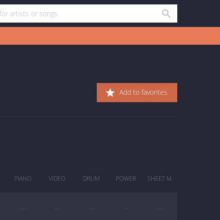
Add to favorites
PIANO
VIDEO
DRUM
POWER
SHEET M.
—
—
—
—
—