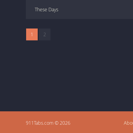
These Days
1
2
911Tabs.com © 2026
Abo