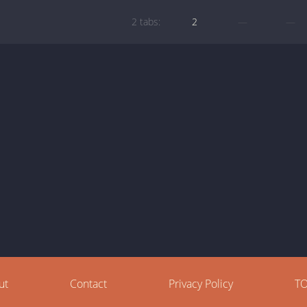
2 tabs:
2
—
—
ut
Contact
Privacy Policy
T